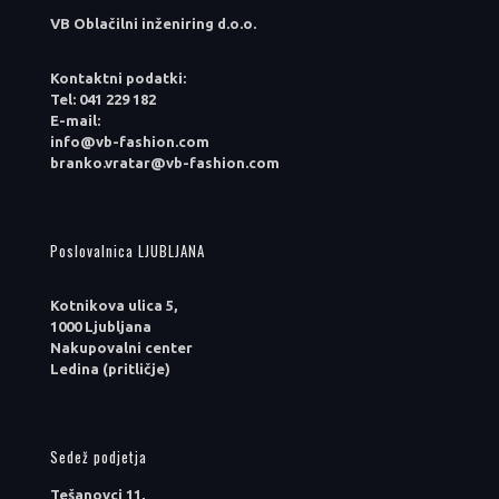
VB Oblačilni inženiring d.o.o.
Kontaktni podatki:
Tel: 041 229 182
E-mail:
info@vb-fashion.com
branko.vratar@vb-fashion.com
Poslovalnica LJUBLJANA
Kotnikova ulica 5,
1000 Ljubljana
Nakupovalni center
Ledina (pritličje)
Sedež podjetja
Tešanovci 11,