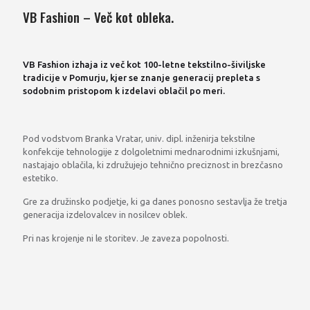
VB Fashion – Več kot obleka.
VB Fashion izhaja iz več kot 100-letne tekstilno-šiviljske
tradicije v Pomurju, kjer se znanje generacij prepleta s
sodobnim pristopom k izdelavi oblačil po meri.
Pod vodstvom Branka Vratar, univ. dipl. inženirja tekstilne
konfekcije tehnologije z dolgoletnimi mednarodnimi izkušnjami,
nastajajo oblačila, ki združujejo tehnično preciznost in brezčasno
estetiko.
Gre za družinsko podjetje, ki ga danes ponosno sestavlja že tretja
generacija izdelovalcev in nosilcev oblek.
Pri nas krojenje ni le storitev. Je zaveza popolnosti.
Več o nas