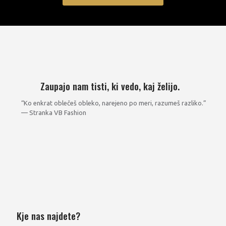
Zaupajo nam tisti, ki vedo, kaj želijo.
“Ko enkrat oblečeš obleko, narejeno po meri, razumeš razliko.”
— Stranka VB Fashion
Kje nas najdete?